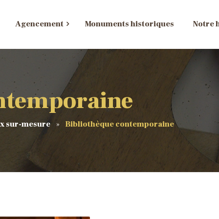
Agencement
Monuments historiques
Notre h
ontemporaine
ux sur-mesure
Bibliothèque contemporaine