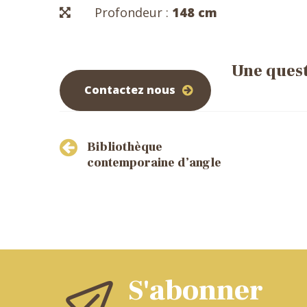
Profondeur :
148 cm
Une quest
05 59 6
Contactez nous
Post
Bibliothèque
navigation
contemporaine d’angle
S'abonner