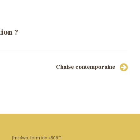
ion ?
5 97 22
Chaise contemporaine
[mc4wp_form id= »806″]